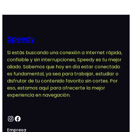
original
actual
era:
es:
$ 1.190,00.
$ 950,00.
Speedy
Si estás buscando una conexión a Internet rápida,
confiable y sin interrupciones, Speedy es tu mejor
aliado. Sabemos que hoy en día estar conectado
es fundamental, ya sea para trabajar, estudiar o
disfrutar de tu contenido favorito sin cortes. Por
eso, estamos aquí para ofrecerte la mejor
experiencia en navegación.
Instagram
Facebook
Empresa