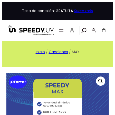
Tasa de conexión: GRATUITA
Saber más
Search
Inicio
/
Canelones
/ MAX
¡Oferta!