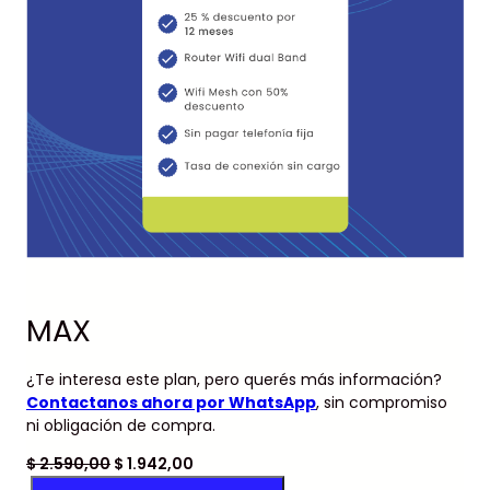
MAX
¿Te interesa este plan, pero querés más información?
Contactanos ahora por WhatsApp
, sin compromiso
ni obligación de compra.
E
E
$
2.590,00
$
1.942,00
M
l
l