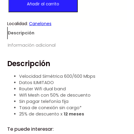
Añadir al carrito
A
p
p
X
r
r
c
e
e
Localidad:
Canelones
a
c
c
n
i
i
Descripción
t
o
o
i
o
a
Información adicional
d
r
c
a
i
t
Descripción
d
g
u
i
a
n
l
Velocidad Simétrica 600/600 Mbps
a
e
Datos ILIMITADO
l
s
Router Wifi dual band
e
:
Wifi Mesh con 50% de descuento
r
$
Sin pagar telefonía fija
a
Tasa de conexión sin cargo*
:
1
25% de descuento x
12 meses
$
.
9
Te puede interesar:
2
4