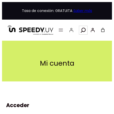
Saltar
al
Tasa de conexión: GRATUITA
Saber más
contenido
Search
Mi cuenta
Acceder