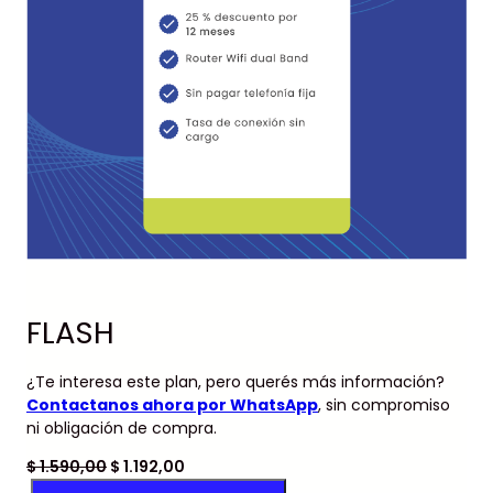
FLASH
¿Te interesa este plan, pero querés más información?
Contactanos ahora por WhatsApp
, sin compromiso
ni obligación de compra.
E
E
$
1.590,00
$
1.192,00
F
l
l