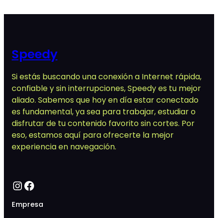
era:
es:
$ 1.190,00.
$ 950,00.
Speedy
Si estás buscando una conexión a Internet rápida,
confiable y sin interrupciones, Speedy es tu mejor
aliado. Sabemos que hoy en día estar conectado
es fundamental, ya sea para trabajar, estudiar o
disfrutar de tu contenido favorito sin cortes. Por
eso, estamos aquí para ofrecerte la mejor
experiencia en navegación.
Instagram
Facebook
Empresa