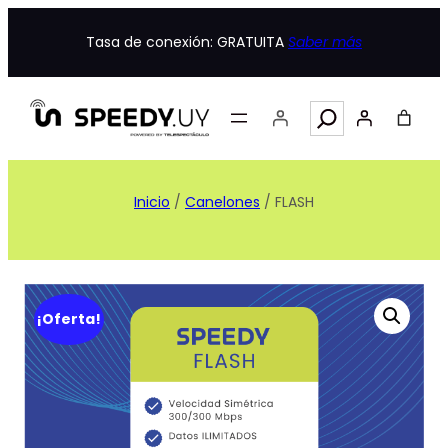
Tasa de conexión: GRATUITA
Saber más
Search
Inicio
/
Canelones
/ FLASH
¡Oferta!