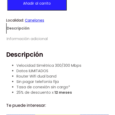
Añadir al carrito
L
p
p
A
r
r
S
e
e
Localidad:
Canelones
H
c
c
c
i
i
Descripción
a
o
o
n
o
a
Información adicional
t
r
c
i
i
t
Descripción
d
g
u
a
i
a
d
n
l
Velocidad Simétrica 300/300 Mbps
a
e
Datos ILIMITADOS
l
s
Router Wifi dual band
e
:
Sin pagar telefonía fija
r
$
Tasa de conexión sin cargo*
a
25% de descuento x
12 meses
:
1
$
.
Te puede interesar:
1
1
9