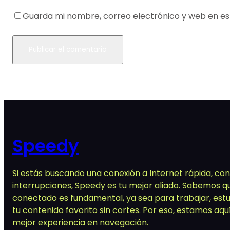
Guarda mi nombre, correo electrónico y web en e
Speedy
Si estás buscando una conexión a Internet rápida, conf
interrupciones, Speedy es tu mejor aliado. Sabemos q
conectado es fundamental, ya sea para trabajar, estud
tu contenido favorito sin cortes. Por eso, estamos aqu
mejor experiencia en navegación.