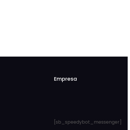
Empresa
[sb_speedybot_messenger]