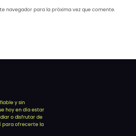
ste navegador para la próxima vez que comente.
iable y sin
ue hoy en día estar
iar o disfrutar de
í para ofrecerte la