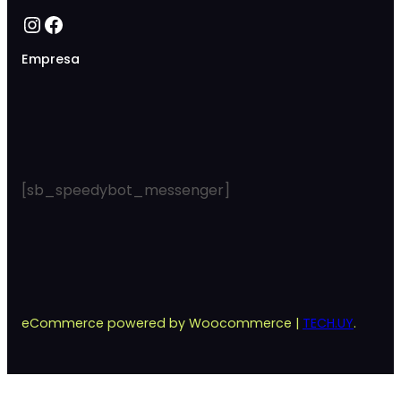
Instagram
Facebook
Empresa
[sb_speedybot_messenger]
eCommerce powered by Woocommerce |
TECH.UY
.