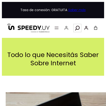
Saltar
al
Tasa de conexión: GRATUITA
Saber más
contenido
Search
Todo lo que Necesitás Saber
Sobre Internet