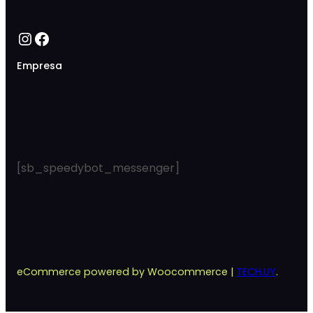
Instagram
Facebook
Empresa
[sb_speedybot_messenger]
eCommerce powered by Woocommerce |
TECH.UY
.