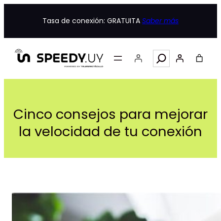
Saltar
al
Tasa de conexión: GRATUITA
Saber más
contenido
Search
Cinco consejos para mejorar
la velocidad de tu conexión