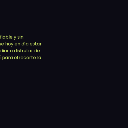
90,00.
$ 1.192,00.
$ 2.090,00.
$ 1.567,00.
iable y sin
ue hoy en día estar
iar o disfrutar de
í para ofrecerte la