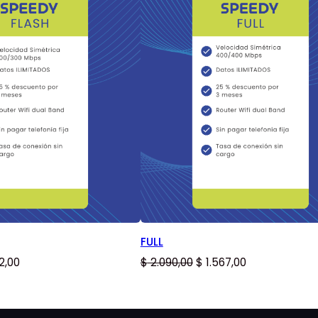
EN
OFERTA
FULL
El
El
El
2,00
$
2.090,00
$
1.567,00
io
precio
precio
precio
nal
actual
original
actual
es:
era:
es: