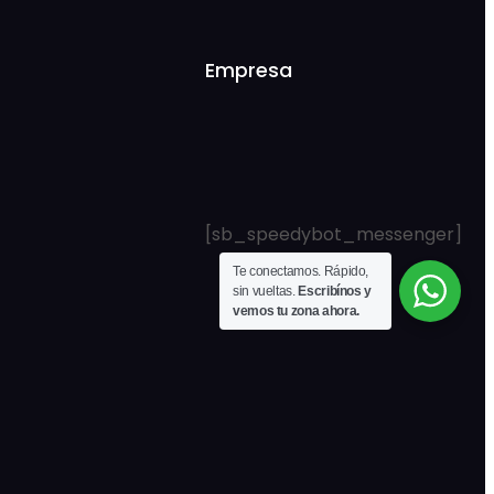
$ 2.590,00.
$ 1.942,00.
Empresa
[sb_speedybot_messenger]
Te conectamos. Rápido,
sin vueltas.
Escribínos y
vemos tu zona ahora.