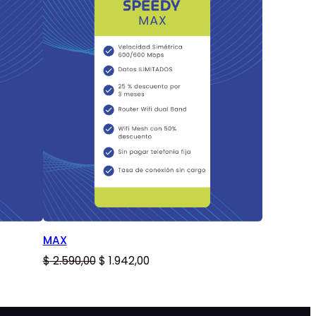
EN
EN
OFERTA
OFERTA
MAX
El
El
$
2.590,00
$
1.942,00
precio
precio
original
actual
era:
es: